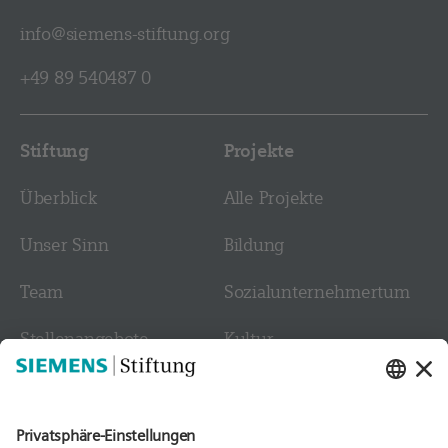
info@siemens-stiftung.org
+49 89 540487 0
Stiftung
Projekte
Überblick
Alle Projekte
Unser Sinn
Bildung
Team
Sozial­­unternehmer­tum
Stellen­angebote
Kultur
Kontakt