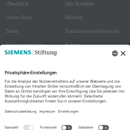
Überblick
Alle Projekte
Unser Sinn
Bildung
Team
Sozial­­unternehmer­tum
Stellen­angebote
Kultur
Kontakt
Medien
Folgen Sie uns
Aktuelles
Publikationen
Presse