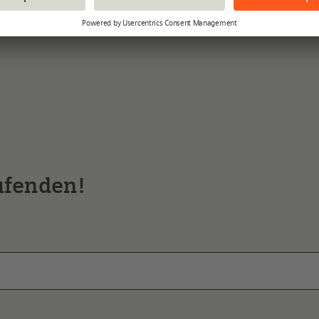
teinborn
ufenden!