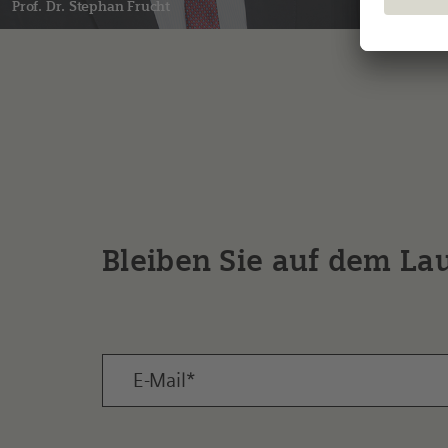
Prof. Dr. Stephan
Frucht
Birgit
S
Bleiben Sie auf dem La