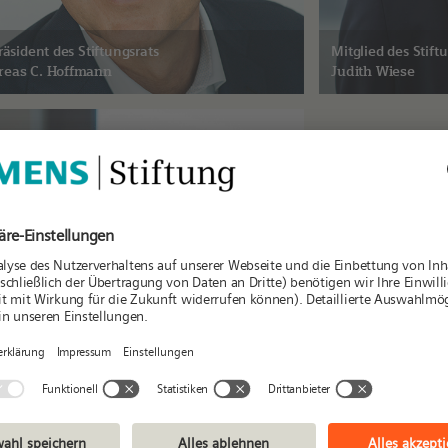
Präsident des Stiftungsrats
Mitglied des Stift
reas C.
Hoffmann
Judith
Wiese
 des Stiftungsrats