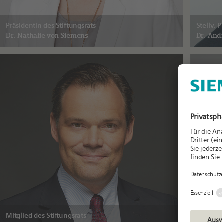
Präsidentin des Stiftungsrats
Stellv. 
Dr. Nathalie
von Siemens
Dr. And
Mitglied des Stiftungsrats
Mitglied