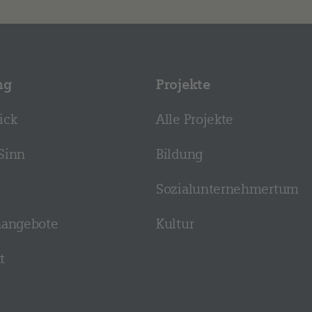
ng
Projekte
ick
Alle Projekte
Sinn
Bildung
Sozial­­unternehmer­tum
n­angebote
Kultur
t