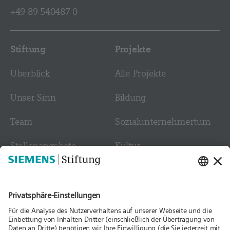
+49 89 540487 0
Stiftung
Projekte
Überblick
Alle Projekte
Unser Sinn
Bildung
Team
Sozial­­unternehmer­tum
Stellen­angebote
Kultur
Kontakt
Medien
Folgen Sie uns