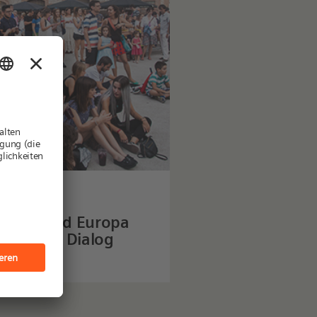
omún
erika und Europa
lerischen Dialog