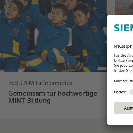
Red STEM Latinoamérica
CHA
RE
Gemeinsam für hochwertige
Kün
MINT-Bildung
im