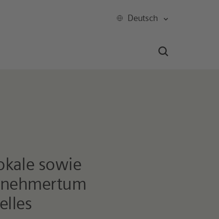
Deutsch
okale sowie
ternehmertum
elles