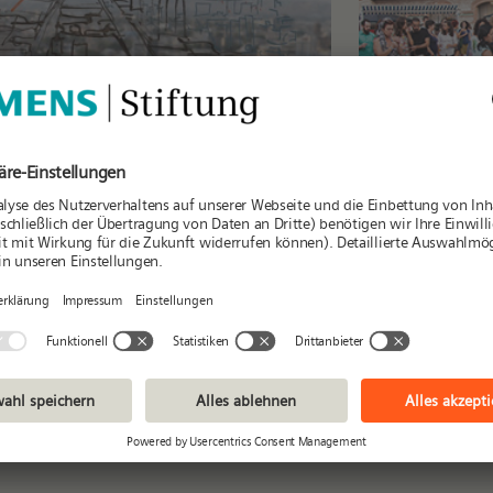
NGING PLACES / ESPACIOS
Terreno C
VELADOS
Lateinam
stlerische Interventionen
im künst
 Stadtraum