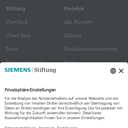
Stiftung
Projekte
Überblick
Alle Projekte
Unser Sinn
Bildung
Team
Sozial­­unternehmer­tum
Stellen­angebote
Kultur
Kontakt
Medien
Folgen Sie uns
Aktuelles
Publikationen