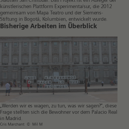
künstlerischen Plattform Experimenta/sur, die 2012
gemeinsam von Mapa Teatro und der Siemens-
Stiftung in Bogotá, Kolumbien, entwickelt wurde.
Bisherige Arbeiten im Überblick
„Werden wir es wagen, zu tun, was wir sagen?“, diese
F
Frage stellten sich die Bewohner vor dem Palacio Real
C
in Madrid.
A
Cris Marchant © Mil M
C