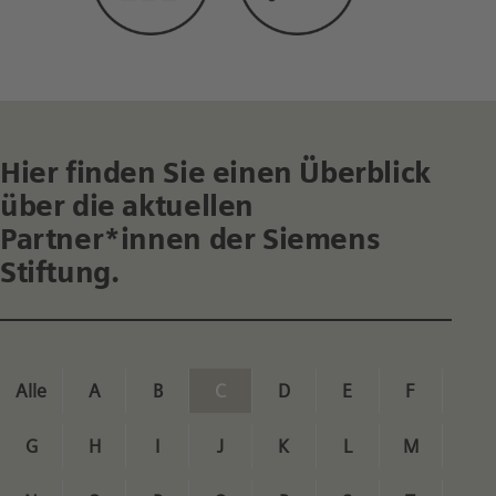
Hier finden Sie einen Überblick
über die aktuellen
Partner*innen der Siemens
Stiftung.
Alle
A
B
C
D
E
F
G
H
I
J
K
L
M