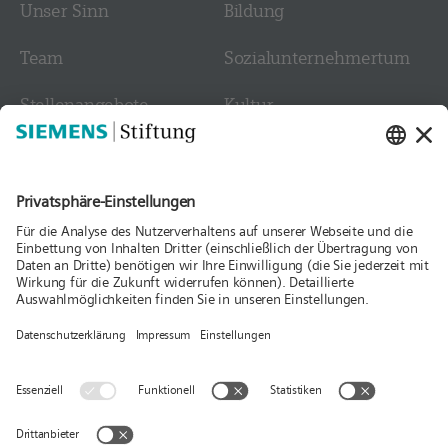
Unser Sinn
Bildung
Team
Sozial­­unternehmer­tum
Stellen­angebote
Kultur
Kontakt
Medien
Folgen Sie uns
Aktuelles
Publikationen
Presse
Stories & Interviews