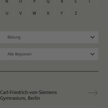
N
O
P
Q
R
S
T
U
V
W
X
Y
Z
Bildung
Alle Regionen
Carl-Friedrich-von-Siemens
Gymnasium, Berlin