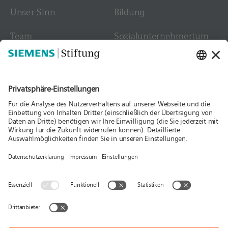
Unser Sinn
Bildung
Team
Sozial­­unternehmer­tum
Stellen­angebote
Kultur
Kontakt
Medien
Folgen Sie uns
Aktuelles
Publikationen
Presse
Stories & Interviews