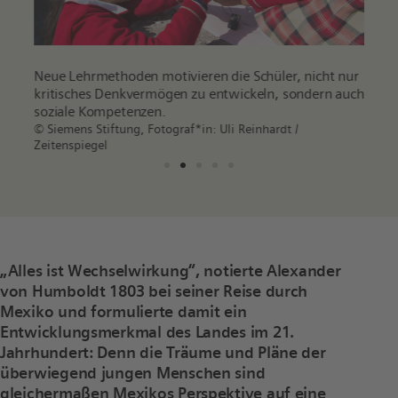
Neue Lehrmethoden motivieren die Schüler, nicht nur
Bishe
nter
kritisches Denkvermögen zu entwickeln, sondern auch
gemei
soziale Kompetenzen.
natur
© Siemens Stiftung, Fotograf*in: Uli Reinhardt /
© Siem
Zeitenspiegel
Zeite
„Alles ist Wechselwirkung“, notierte Alexander
von Humboldt 1803 bei seiner Reise durch
Mexiko und formulierte damit ein
Entwicklungsmerkmal des Landes im 21.
Jahrhundert: Denn die Träume und Pläne der
überwiegend jungen Menschen sind
gleichermaßen Mexikos Perspektive auf eine