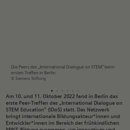
der
Die Peers des „International Dialogue on STEM“ beim
Badin
ersten Treffen in Berlin.
der k
Aufta
© Siemens Stiftung
© Sie
Am 10. und 11. Oktober 2022 fand in Berlin das
erste Peer-Treffen des „International Dialogue on
STEM Education“ (IDoS) statt. Das Netzwerk
bringt internationale Bildungsakteur*innen und
Entwickler*innen im Bereich der frühkindlichen
MINT-Bildung zusammen, um innovatives und