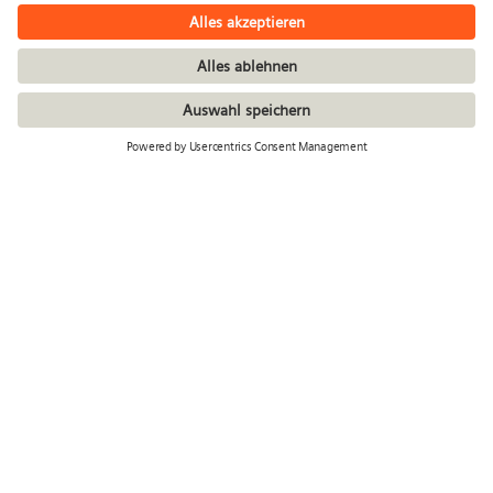
Siemens Stiftung
Kaiserstraße 16
80801 München
Deutschland
info@siemens-stiftung.org
+49 89 540487 0
Stiftung
Projekte
Überblick
Alle Projekte
Unser Sinn
Bildung
Team
Sozial­­unternehmer­tum