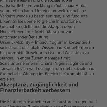
Klimaziele leisten und die soziale sowie
wirtschaftliche Entwicklung in Subsahara-Afrika
vorantreiben kann. Um
eine
umweltfreundliche
Verkehrswende
zu beschleunigen, sind fundierte
Erkenntnisse über erfolgreiche Innovationen,
Geschäftsmodelle und die Akzeptanz von
Nutzer*innen im E-Mobilitätssektor von
entscheidender Bedeutung.
Unser
E
-Mobility 4 Impact Programm konzentriert
sich darauf, das lokale Wissen und
Kompetenzen
im
Elektromobilitätssektor in Ost- und Westafrika zu
stärken. In enger Zusammenarbeit mit
Sozialunternehmen in Ghana,
Nigeria,
Uganda und
Tansania
testen
wir Lösungen
,
um
mehr
soziale und
ökologische Wirkung
im Bereich Elektromobilität zu
erzielen
.
Akzeptanz, Zugänglichkeit und
Finanzierbarkeit verbessern
Die
Pilotprojekte
arbeiten an
Herausforderungen
r
und