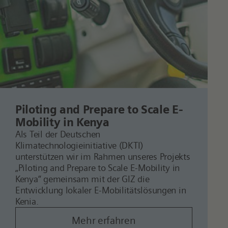
Piloting
and
Prepare
to
Scale
E-
Mobility in
Kenya
Als Teil der
Deutschen
Klimatechnologieinit
iative (DKTI)
un
terstütz
en wi
r i
m Ra
h
me
n
unse
res Projekts
„P
iloti
ng and Prepare to Scale E-Mobility in
Kenya“
gemeinsam mit
der
GIZ die
Entwicklung lokaler E-Mobilitätslösungen in
Kenia.
Mehr erfahren