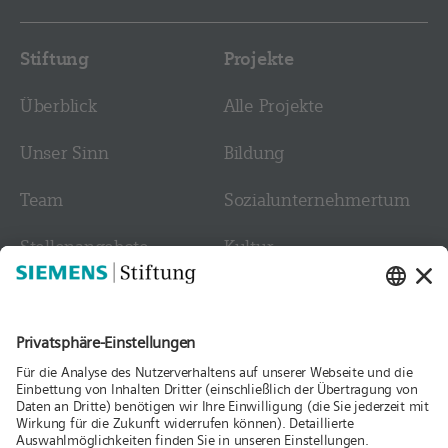
Stiftung
Projekte
Überblick
Alle Projekte
Unser Sinn
Bildung
Team
Sozial­­unternehmer­tum
Stellen­angebote
Kultur
Kontakt
Medien
Folgen Sie uns
Aktuelles