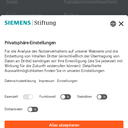
Team
Sozial­­unternehmer­tum
Stellen­angebote
Kultur
Kontakt
Medien
Folgen Sie uns
Aktuelles
Publikationen
Presse
Stories & Interviews
© Siemens Stiftung 2026