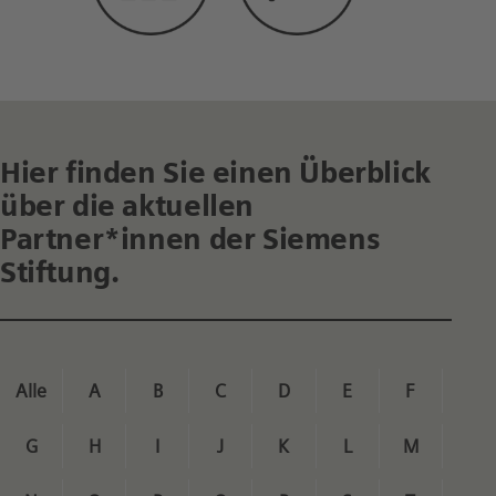
Hier finden Sie einen Überblick
über die aktuellen
Partner*innen der Siemens
Stiftung.
Alle
A
B
C
D
E
F
G
H
I
J
K
L
M