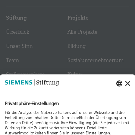
Stiftung
Projekte
Überblick
Alle Projekte
Unser Sinn
Bildung
Team
Sozial­­unternehmer­tum
Stellen­angebote
Kultur
Kontakt
Medien
Folgen Sie uns
Aktuelles