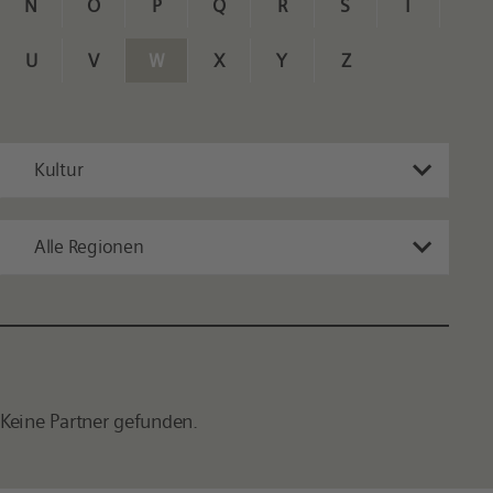
N
O
P
Q
R
S
T
U
V
W
X
Y
Z
Kultur
Alle Regionen
Keine Partner gefunden.